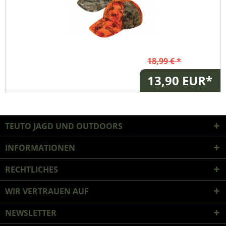
18,99 € *
13,90 EUR*
TEUTO JAGD UND OUTDOORS
INFORMATIONEN
RECHTLICHES
WIR VERTRAUEN AUF
NEWSLETTER