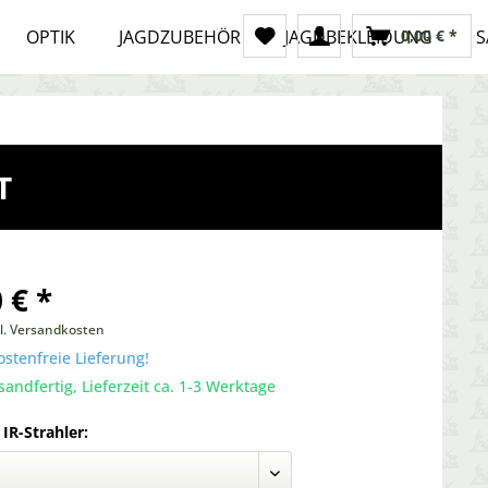
OPTIK
JAGDZUBEHÖR
JAGDBEKLEIDUNG
0,00 € *
S
T
 € *
l. Versandkosten
stenfreie Lieferung!
sandfertig, Lieferzeit ca. 1-3 Werktage
IR-Strahler: