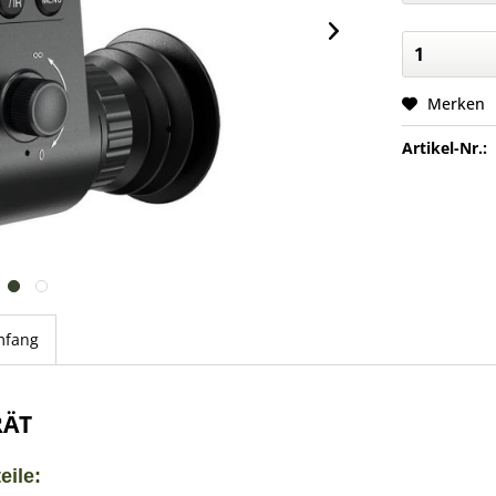
Merken
Artikel-Nr.:
mfang
RÄT
eile: