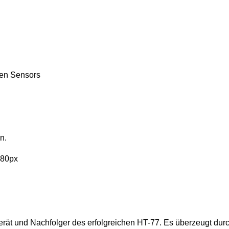
uen Sensors
n.
080px
rät und Nachfolger des erfolgreichen HT-77. Es überzeugt dur