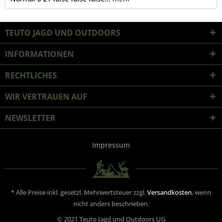
TEUTO JAGD UND OUTDOORS
INFORMATIONEN
RECHTLICHES
WIR VERTRAUEN AUF
NEWSLETTER
Impressum
* Alle Preise inkl. gesetzl. Mehrwertsteuer zzgl.
Versandkosten
, wenn
nicht anders beschrieben.
© 2021 Teuto Jagd und Outdoors UG