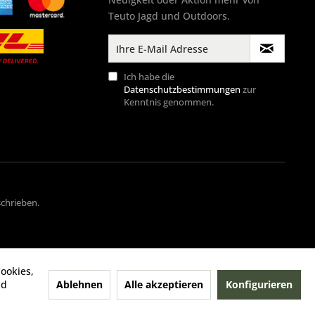
Teuto Jagd und Outdoors.
Ich habe die
Datenschutzbestimmungen
zur
Kenntnis genommen.
schrieben.
ookies,
Ablehnen
Alle akzeptieren
Konfigurieren
nd