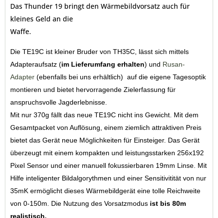
Das Thunder 19 bringt den Wärmebildvorsatz auch für
kleines Geld an die
Waf
Die TE19C ist kleiner Bruder von TH35C, lässt sich mittels
Adapteraufsatz (
im Lieferumfang erhalten
) und
Rusan-
Adapter
(ebenfalls bei uns erhältlich) auf die eigene Tagesoptik
montieren und bietet hervorragende Zielerfassung für
anspruchsvolle Jagderlebnisse.
Mit nur 370g fällt das neue TE19C nicht ins Gewicht. Mit dem
Gesamtpacket von Auflösung, einem ziemlich attraktiven Preis
bietet das Gerät neue Möglichkeiten für Einsteiger. Das Gerät
überzeugt mit einem kompakten und leistungsstarken 256x192
Pixel Sensor und einer manuell fokussierbaren 19mm Linse. Mit
Hilfe inteligenter Bildalgorythmen und einer Sensitivitität von nur
35mK ermöglicht dieses Wärmebildgerät eine tolle Reichweite
von 0-150m. Die Nutzung des Vorsatzmodus
ist bis 80m
realistisch.