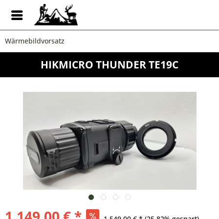
Wärmebildvorsatz
HIKMICRO THUNDER TE19C
1.149,00 € *
1.549,00 € *
(25,82% gespart)