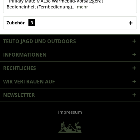
InfiRay Mate MAL38 Wärmebild-Vorsatzgerät
Bedieneinheit (Fernbedienung)...
mehr
Zubehör
3
TEUTO JAGD UND OUTDOORS
INFORMATIONEN
RECHTLICHES
WIR VERTRAUEN AUF
NEWSLETTER
Impressum