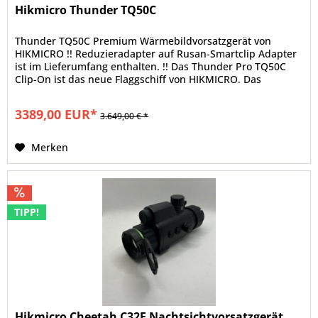
Hikmicro Thunder TQ50C
Thunder TQ50C Premium Wärmebildvorsatzgerät von
HIKMICRO !! Reduzieradapter auf Rusan-Smartclip Adapter
ist im Lieferumfang enthalten. !! Das Thunder Pro TQ50C
Clip-On ist das neue Flaggschiff von HIKMICRO. Das
kleinere Thunder TH35C ist...
3389,00 EUR*
3.649,00 € *
Merken
TIPP!
Hikmicro Cheetah C32F Nachtsichtvorsatzgerät